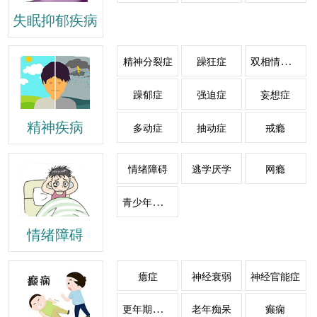
失眠抑郁疾病
双相情感障碍
精神分裂症
躁狂症
躁郁症
强迫症
妄想症
精神疾病
多动症
抽动症
戒瘾
情绪障碍
逃学厌学
网瘾
青少年心理障碍
情绪障碍
癔症
神经衰弱
神经官能症
更年期综合症
老年痴呆
癫痫