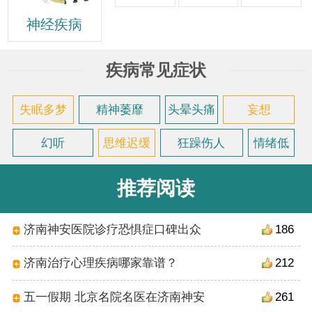
神经疾病
疾病常见症状
失眠多梦
精神萎靡
头晕头痛
妄想
幻听
思维迟缓
狂躁伤人
情绪低
落
推荐阅读
济南神安医院诊疗恐惧症口碑出众
186
济南治疗心理疾病哪家靠谱？
212
五一假期 北京名院名医在济南神安
261