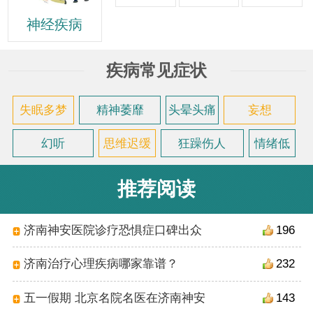
神经疾病
疾病常见症状
失眠多梦
精神萎靡
头晕头痛
妄想
幻听
思维迟缓
狂躁伤人
情绪低
落
推荐阅读
济南神安医院诊疗恐惧症口碑出众
196
济南治疗心理疾病哪家靠谱？
232
五一假期 北京名院名医在济南神安
143