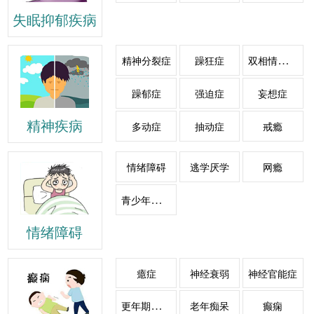
失眠抑郁疾病
双相情感障碍
精神分裂症
躁狂症
躁郁症
强迫症
妄想症
精神疾病
多动症
抽动症
戒瘾
情绪障碍
逃学厌学
网瘾
青少年心理障碍
情绪障碍
癔症
神经衰弱
神经官能症
更年期综合症
老年痴呆
癫痫